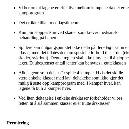
Vi ber om at lagene er effektive mellom kampene da det er te
kampprogram
Det er ikke tillatt med lagstimeout
Kampur stoppes kun ved skader som krever medisinsk
behandling på banen
Spillere kan i utgangspunktet ikke delta på flere lag i samme
klasse, men det tillates dersom spesielle forhold tilsier det (ek
skader, sykdom). Denne reglen skal ikke utnyttes til å «topp
laget. Et ubegrenset antall jenter kan benyttes i gutteklassen
Alle lagene som deltar får spille 4 kamper. Hvis det skulle
være enkelte klasser med lav deltakelse som ikke gjør det
mulig å sette opp kampprogram med 4 kamper hver, kan
lagene få kun 3 kamper hver.
Ved liten deltagelse i enkelte årsklasser forbeholder vi oss
retten til å slå sammen klasser eller kutte årsklasser.
Premiering