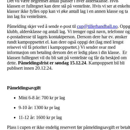
Det vil være begrenset antall plasser i hver aldersklasse. Hvis
klassen er fulltegnet kan dere stå på venteliste. Hvis vi ser at enkelt
klasser ikke fylles opp kan vi øke antall lag i en annen klasse og ta
inn lag fra ventelisten.
Påmelding skjer ved å sende e-post til
cup@tillerhandball.no
. Oppg
klubb, aldersklasse og antall lag. Vi trenger også navn, telefonnr og
e-postadresse til lagets kontaktperson. Dersom dere har ev. ønsker
rundt kampoppsettet el. kan dere også oppgi det (lag med lengst
reisevei vil få prioritet i kampoppsettet.) Vi sender svar med
informasjon om betaling dersom det er ledig plass i din klasse. Er
klassen fulltegnet vil du bli satt på venteliste og får da beskjed om
dette.
Påmeldingsfrist er søndag 15.12.24
. Kampoppsett bil bli
publisert innen 20.12.24.
Påmeldingsavgift
Mini 6-8 år: 700 kr pr lag
9-10 år: 1300 kr pr lag
11-12 år: 1600 kr pr lag
Plass i cupen er ikke endelig reservert før påmeldingsavgift er betalt