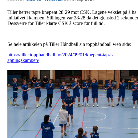
Tiller herrer tapte knepent 28-29 mot CSK. Lagene vekslet på å ha
initiativet i kampen. Stillingen var 28-28 da det gjenstod 2 sekunder
Dessverre for Tiller klarte CSK å score før full tid.
Se hele artikkelen på Tiller Håndball sin topphåndball web side:
https://tiller.topphandball.no/2024/09/01/knepent-tap-i-
apningskampen/