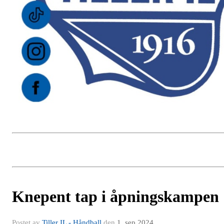
Knepent tap i åpningskampen
Postet av
Tiller IL - Håndball
den
1. sep 2024