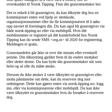
overskuddet til Norsk Tipping. Finn din grasrotmottaker her.
Det er enkelt å bli grasrotgiver, du kan tilknytte deg hos en
kommisjonær enten ved hjelp av strekkode,
organisasjonsnummer eller du får kommisjonæren til å søke
opp navnet til foreningen din. Du kan også bli grasrotgiver via
både norsk-tipping.no eller via mobilspill. Hvis ditt
mobilnummer er registrert på ditt kundeforhold hos Norsk
Tipping kan du sende SMS <org.nr> til 2020 for registrering.
Meldingen er gratis.
Grasrotandelen går ikke ut over din innsats eller eventuell
premie. Din tilknytning gjelder frem til du endrer mottaker
eller sletter denne. Du kan bytte din grasrotmottaker når som
helst og så ofte du måtte ønske.
Dersom du ikke ønsker å være tilknyttet en grasrotgiver eller
motta påminnelse om dette, kan du reservere deg mot
ordningene. Dette kan gjøres enten via norsk-tipping.no- logg
inn, eller via kommisjonærene eller mobilspill. Du kan ikke
være tilknyttet en grasrotmottaker hvis du forsøker å reservere
deg.