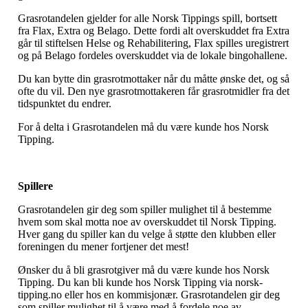
Grasrotandelen gjelder for alle Norsk Tippings spill, bortsett
fra Flax, Extra og Belago. Dette fordi alt overskuddet fra Extra
går til stiftelsen Helse og Rehabilitering, Flax spilles uregistrert
og på Belago fordeles overskuddet via de lokale bingohallene.
Du kan bytte din grasrotmottaker når du måtte ønske det, og så
ofte du vil. Den nye grasrotmottakeren får grasrotmidler fra det
tidspunktet du endrer.
For å delta i Grasrotandelen må du være kunde hos Norsk
Tipping.
Spillere
Grasrotandelen gir deg som spiller mulighet til å bestemme
hvem som skal motta noe av overskuddet til Norsk Tipping.
Hver gang du spiller kan du velge å støtte den klubben eller
foreningen du mener fortjener det mest!
Ønsker du å bli grasrotgiver må du være kunde hos Norsk
Tipping. Du kan bli kunde hos Norsk Tipping via norsk-
tipping.no eller hos en kommisjonær. Grasrotandelen gir deg
som spiller mulighet til å være med å fordele noe av