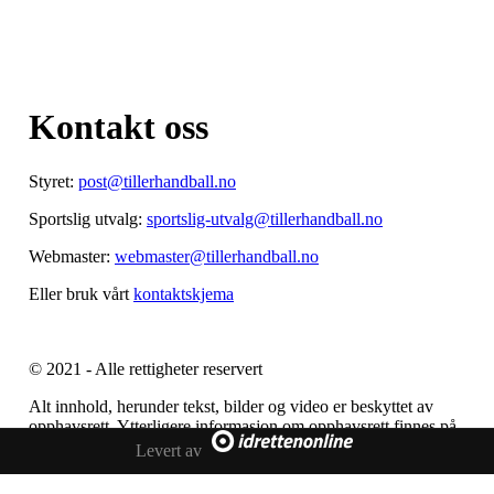
Kontakt oss
Styret:
post@tillerhandball.no
Sportslig utvalg:
sportslig-utvalg@tillerhandball.no
Webmaster:
webmaster@tillerhandball.no
Eller bruk vårt
kontaktskjema
© 2021 - Alle rettigheter reservert
Alt innhold, herunder tekst, bilder og video er beskyttet av
opphavsrett. Ytterligere informasjon om opphavsrett finnes på
Patentstyret sin
web side
Levert av