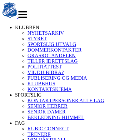
Veksle
navigasjon
KLUBBEN
NYHETSARKIV
STYRET
SPORTSLIG UTVALG
DOMMERKONTAKTER
GRASROTANDELEN
TILLER IDRETTSLAG
POLITIATTEST
VIL DU BIDRA?
PUBLISERING OG MEDIA
KLUBBHUS
KONTAKTSKJEMA
SPORTSLIG
KONTAKTPERSONER ALLE LAG
SENIOR HERRER
SENIOR DAMER
BEKLEDNING HUMMEL
FAG
RUBIC CONNECT
TRENERE
MIN HÅNDBALL