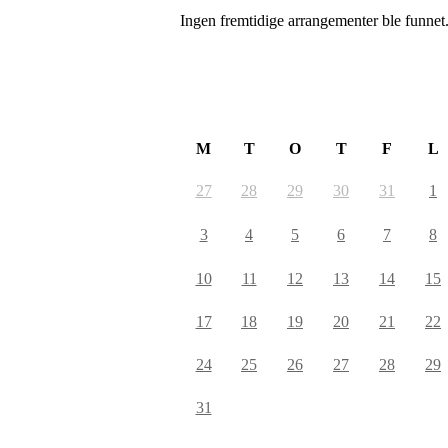
Ingen fremtidige arrangementer ble funnet
August 2026
M
T
O
T
F
L
27
28
29
30
31
1
3
4
5
6
7
8
10
11
12
13
14
15
17
18
19
20
21
22
24
25
26
27
28
29
31