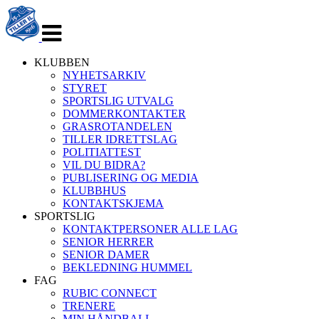
Veksle
navigasjon
KLUBBEN
NYHETSARKIV
STYRET
SPORTSLIG UTVALG
DOMMERKONTAKTER
GRASROTANDELEN
TILLER IDRETTSLAG
POLITIATTEST
VIL DU BIDRA?
PUBLISERING OG MEDIA
KLUBBHUS
KONTAKTSKJEMA
SPORTSLIG
KONTAKTPERSONER ALLE LAG
SENIOR HERRER
SENIOR DAMER
BEKLEDNING HUMMEL
FAG
RUBIC CONNECT
TRENERE
MIN HÅNDBALL