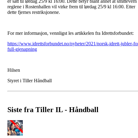
er satt til lørdag 25/9 kl 16:00. Dette betyr blant annet at smittevern
reglene i Rostenhallen vil virke frem til lørdag 25/9 kl 16:00. Etter
dette fjernes restriksjonene.
For mer informasjon, vennligst les artikkelen fra Idrettsforbundet:
https://www.idrettsforbundet.no/nyheter/2021/norsk-idrett-jubler-fo
full-gjenapning
Hilsen
Styret i Tiller Håndball
Siste fra Tiller IL - Håndball