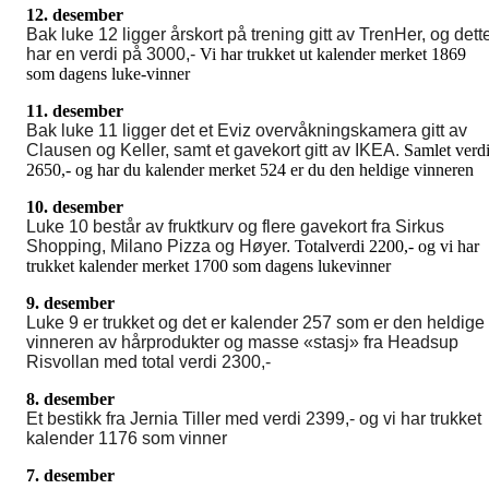
12. desember
Bak luke 12 ligger årskort på trening gitt av TrenHer, og dett
har en verdi på 3000,-
Vi har trukket ut kalender merket 1869
som dagens luke-vinner
11. desember
Bak luke 11 ligger det et Eviz overvåkningskamera gitt av
Clausen og Keller, samt et gavekort gitt av IKEA.
Samlet verd
2650,- og har du kalender merket 524 er du den heldige vinneren
10. desember
Luke 10 består av fruktkurv og flere gavekort fra Sirkus
Shopping, Milano Pizza og Høyer.
Totalverdi 2200,- og vi har
trukket kalender merket 1700 som dagens lukevinner
9. desember
Luke 9 er trukket og det er kalender 257 som er den heldige
vinneren av hårprodukter og masse «stasj» fra Headsup
Risvollan med total verdi 2300,-
8. desember
Et bestikk fra Jernia Tiller med verdi 2399,- og vi har trukket
kalender 1176 som vinner
7. desember