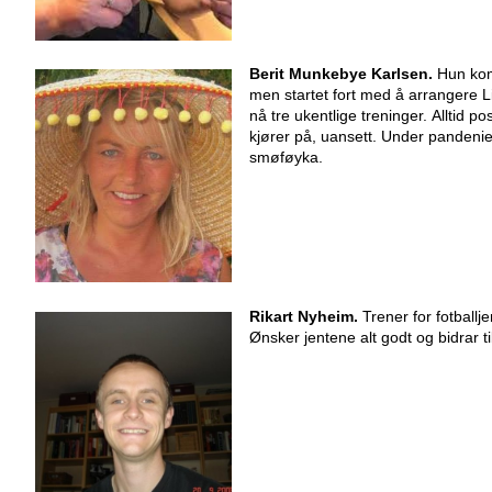
Berit Munkebye Karlsen.
Hun kom
men startet fort med å arrangere L
nå tre ukentlige treninger. Alltid 
kjører på, uansett. Under pandenie
smøføyka.
Rikart Nyheim.
Trener for fotballj
Ønsker jentene alt godt og bidrar ti