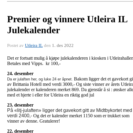
Premier og vinnere Utleira IL
Julekalender
Postet av
Utleira IL
den
1. des 2022
Det er fortsatt mulig å kjøpe julekalenderen i kiosken i Utleirahallen
Betales med Vipps. kr 100,-
24. desember
Bakom ligger det et gavekort gi
Da er julaften her, og luke 24 er åpnet.
av Brittania Hotell med verdi 3000,- Og siste vinner av årets Utleir
julekalender er kalenderen merket 869. Da gjenstår å si : ønsker all
med et hjerte i eller for Utleira en riktig god jul
23. desember
På «litj-julaften» ligger det gavekort gitt av Midtbykortet med
verdi 2400,-
Og det er kalender merket 1150 som er trukket som
vinner av denne.
Gratulerer!
22. desember