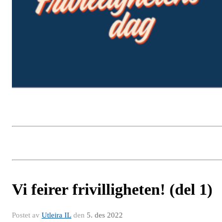
Vi feirer frivilligheten! (del 1)
Postet av
Utleira IL
den
5. des 2022