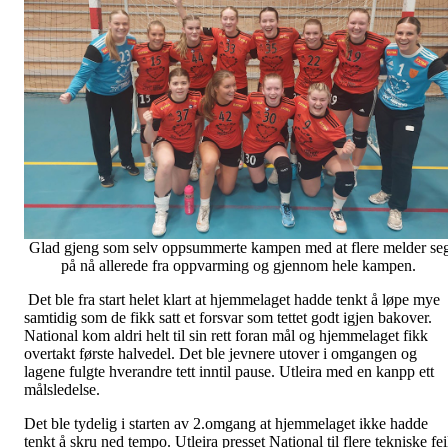
Glad gjeng som selv oppsummerte kampen med at flere melder se
på nå allerede fra oppvarming og gjennom hele kampen.
Det ble fra start helet klart at hjemmelaget hadde tenkt å løpe mye
samtidig som de fikk satt et forsvar som tettet godt igjen bakover.
National kom aldri helt til sin rett foran mål og hjemmelaget fikk
overtakt første halvedel. Det ble jevnere utover i omgangen og
lagene fulgte hverandre tett inntil pause. Utleira med en kanpp ett
målsledelse.
Det ble tydelig i starten av 2.omgang at hjemmelaget ikke hadde
tenkt å skru ned tempo. Utleira presset National til flere tekniske fei