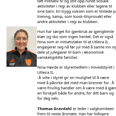
tatt inititativ til og stilt opp rundt sosiale 
aktiviteter i regi av klubben eller lagene til 
sine barn. En trygg voksen som er tilstede på
trening, kamp, som kiosk-tilsynsvakt eller 
andre aktiviteter i regi av klubben. 
Hun har sørget for gjenbruk av gjenglemte 
klær og sko som ingen hentet. Det er også 
Nina som er initiativtaker til at Utleira IL 
engasjerer seg nå før jul med å samle inn og
dele ut julegaver til barn i økonomisk 
vanskeligstilte familier. 
Nina Høvde er styremedlem i Hovedstyret i 
Utleira IL. .
-Å sitte i styret gir en mulighet til å være 
med å påvirke det med man brenner for.  Å 
være frivillig handler om å være med å gjøre
en forskjell både for andre, for ditt barn og 
for deg selv. 
Thomas Gravdahl 
er leder i valgkomiteen 
frem til neste årsmøte. Han har tidligere 