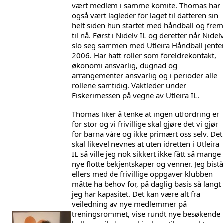
vært medlem i samme komite. Thomas har 
også vært lagleder for laget til datteren sin 
helt siden hun startet med håndball og frem 
til nå. Først i Nidelv IL og deretter når Nidelv
slo seg sammen med Utleira Håndball jenter
2006. Har hatt roller som foreldrekontakt, 
økonomi ansvarlig, dugnad og 
arrangementer ansvarlig og i perioder alle 
rollene samtidig. Vaktleder under 
Fiskerimessen på vegne av Utleira IL. 
Thomas liker å tenke at ingen utfordring er 
for stor og vi frivillige skal gjøre det vi gjør 
for barna våre og ikke primært oss selv. Det 
skal likevel nevnes at uten idretten i Utleira 
IL så ville jeg nok sikkert ikke fått så mange 
nye flotte bekjentskaper og venner. Jeg bistår
ellers med de frivillige oppgaver klubben 
måtte ha behov for, på daglig basis så langt 
jeg har kapasitet. Det kan være alt fra 
veiledning av nye medlemmer på 
treningsrommet, vise rundt nye besøkende i