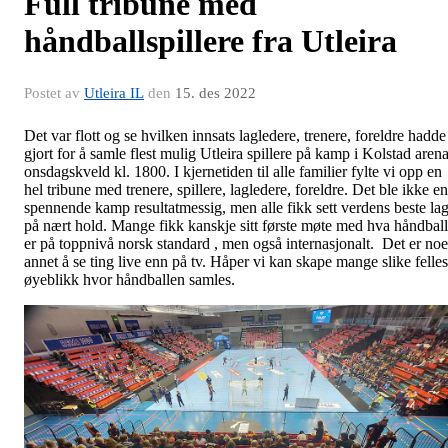
Full tribune med
håndballspillere fra Utleira
Postet av
Utleira IL
den
15. des 2022
Det var flott og se hvilken innsats lagledere, trenere, foreldre hadde
gjort for å samle flest mulig Utleira spillere på kamp i Kolstad aren
onsdagskveld kl. 1800. I kjernetiden til alle familier fylte vi opp en
hel tribune med trenere, spillere, lagledere, foreldre. Det ble ikke en
spennende kamp resultatmessig, men alle fikk sett verdens beste la
på nært hold. Mange fikk kanskje sitt første møte med hva håndball
er på toppnivå norsk standard , men også internasjonalt. Det er noe
annet å se ting live enn på tv. Håper vi kan skape mange slike felles
øyeblikk hvor håndballen samles.