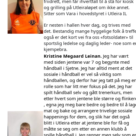
friidrett, men får ihvertfall til å stå for kiosk 
og grilling på Utleiraløpet om ikke annet. 
Sitter som Vara i hovedstyret i Utleira IL
Er nesten i hallen hver dag, og trives med 
det. Bestandig mange hyggelige folk å treffe
også er det kort vei fra oss «fotsoldater» til 
sportslig ledelse og daglig leder- noe som er
kjempebra.
Kristine Megaard Leinan.
 Jeg har vært 
med siden jentene var 7 og begynte med 
håndball i Sjetne. Jeg har alltid ment at det 
sosiale i håndball er vel så viktig som 
håndballen, og derfor har jeg tatt på meg en
rolle som har litt mer fokus på det. Jeg har 
spilt håndball selv og gått trenerkurs, men 
etter hvert som jentene ble større og flinkere
, egna jeg meg bare bedre og bedre til å lage
mat og bake og arrangere trivelige sosiale 
happenings for dem, og slik har det også 
blitt i Utleira etter at jentene ble for få og 
måtte se seg om etter en annen klubb å 
spille håndball i. Jeg regner meg selv som en