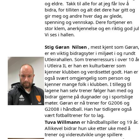
og eldre.  Takk til alle for at jeg får lov å 
bidra, for tilliten og alt det dere har gitt og 
gir meg og andre hver dag av glede, 
spenning og vennskap. Dere fortjener en 
stor klem, anerkjennelse og en riktig god jul.
Vi ses i hallen. 
Stig Gøran  Nilsen
 , mest kjent som Gøran,
er en viktig bidragsyter i miljøet i og rundt 
Utleirahallen. Som trenerressurs i over 10 år
i Utleira IL er han en kulturbærer som 
kjenner klubben og verdisettet godt. Han er 
også svært omgjengelig som person og 
kjenner mange folk i klubben. I tillegg til 
lagene han selv trener følger han med og 
bidrar gjerne på dugnader og i sportslige 
møter. Gøran er nå trener for G2006 og 
G2008 i håndball. Han har tidligere også 
vært fotballtrener for to lag. 
Tuva Willmann
 er håndballspiller og 19 år. 
Allikevel bidrar hun uke etter uke med å 
trener og videreutvikle unge spillere 