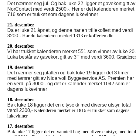
Det nærmer seg jul. Og bak luke 22 ligger et gavekort gitt av
NorContact med verdi 2500,-. Her er det kalenderen merket
716 som er trukket som dagens lukevinner
21. desember
Da er luke 21 åpnet, og denne har en trillekoffert med verdi
3200,-
Har du kalenderen merket 1313 er kofferten din
20. desember
Vi har trukket kalenderen merket 551 som vinner av luke 20.
Luka består av gavekort gitt av 3T med verdi 3600,
Gratulerer
19. desember
Det nærmer seg julaften og bak luke 19 ligger det 3 timer
med tømrer gitt av Nidarvoll Byggeservice AS. Premien har
en verdi på 3000,- og det er kalender merket 1042 som er
dagens lukevinner
18. desember
Bak luke 18 ligger det en citysekk med diverse utstyr, total
verdi 2300,-
Kalenderen merket er 1816 er trukket som dagens
lukevinner
17. desember
Bak luke 17 ligger det en vanntett bag med diverse utstyr, med total