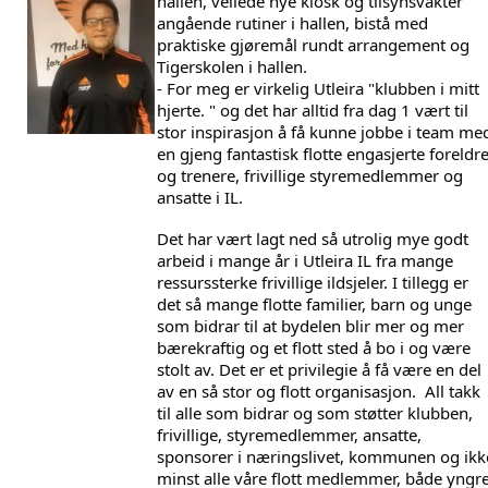
hallen, veilede nye kiosk og tilsynsvakter 
angående rutiner i hallen, bistå med 
praktiske gjøremål rundt arrangement og 
Tigerskolen i hallen. 
- For meg er virkelig Utleira "klubben i mitt 
hjerte. " og det har alltid fra dag 1 vært til 
stor inspirasjon å få kunne jobbe i team med
en gjeng fantastisk flotte engasjerte foreldre
og trenere, frivillige styremedlemmer og 
ansatte i IL. 
Det har vært lagt ned så utrolig mye godt 
arbeid i mange år i Utleira IL fra mange 
ressurssterke frivillige ildsjeler. I tillegg er 
det så 
mange flotte familier, barn og unge 
som bidrar til at bydelen blir mer og mer 
bærekraftig og et flott sted å bo i og være 
stolt av. Det er et privilegie å få være en del 
av en så stor og flott organisasjon.  All takk 
til alle som bidrar og som støtter klubben, 
frivillige, styremedlemmer, ansatte, 
sponsorer i næringslivet, kommunen og ikke
minst alle våre flott medlemmer, både yngre