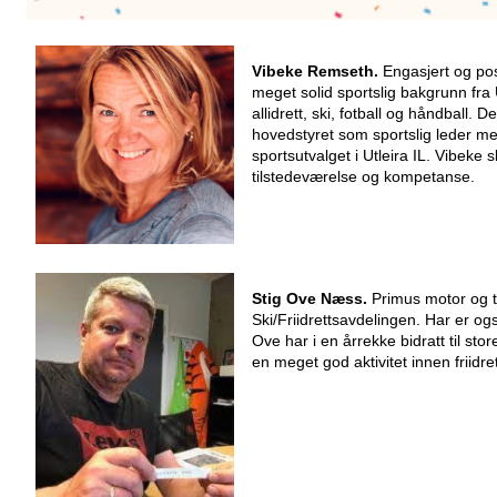
Vibeke Remseth.
Engasjert og pos
meget solid sportslig bakgrunn fra U
allidrett, ski, fotball og håndball. De
hovedstyret som sportslig leder m
sportsutvalget i Utleira IL. Vibeke 
tilstedeværelse og kompetanse.
Stig Ove Næss.
Primus motor og tre
Ski/Friidrettsavdelingen. Har er o
Ove har i en årrekke bidratt til s
en meget god aktivitet innen friidret