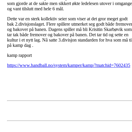
som gjorde at de sakte men sikkert økte ledelesen utover i omgang
og vant tilslutt med hele 6 mål.
Dette var en sterk kollektiv seier som viser at det gror meget godt
bak 2.divisjonslaget. Flere spillere utmerket seg godt både fremove
og bakover på banen. Dagens spiller må bli Krisitin Skarbøvik som
tar tak både fremover og bakover på banen. Det tar tid og sette en
kultur i et nytt lag. Nå satte 3.divisjon standarden for hva som må ti
på kamp dag .
kamp rapport
https://www.handball.no/system/kamper/kamp/?matchid=7602435