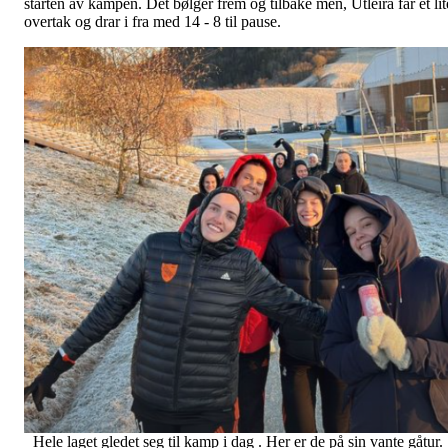
starten av kampen. Det bølger frem og tilbake men, Utleira får et lit
overtak og drar i fra med 14 - 8 til pause.
Hele laget gledet seg til kamp i dag . Her er de på sin vante gåtur.