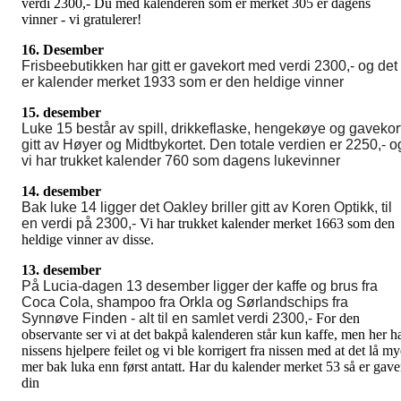
verdi 2300,- Du med kalenderen som er merket 305 er dagens
vinner - vi gratulerer!
16. Desember
Frisbeebutikken har gitt er gavekort med verdi 2300,- og det
er kalender merket 1933 som er den heldige vinner
15. desember
Luke 15 består av spill, drikkeflaske, hengekøye og gavekor
gitt av Høyer og Midtbykortet. Den totale verdien er 2250,- o
vi har trukket kalender 760 som dagens lukevinner
14. desember
Bak luke 14 ligger det Oakley briller gitt av Koren Optikk, til
en verdi på 2300,-
Vi har trukket kalender merket 1663 som den
heldige vinner av disse.
13. desember
På Lucia-dagen 13 desember ligger der kaffe og brus fra
Coca Cola, shampoo fra Orkla og Sørlandschips fra
Synnøve Finden - alt til en samlet verdi 2300,-
For den
observante ser vi at det bakpå kalenderen står kun kaffe, men her h
nissens hjelpere feilet og vi ble korrigert fra nissen med at det lå m
mer bak luka enn først antatt. Har du kalender merket 53 så er gav
din