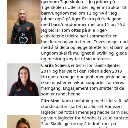
gjennom Tigerskolen.  - Jeg jobber på 
Tigerskolen i Utleira der jeg er instruktør til 
barn/ungdom mellom 12 og 14 år. Jeg 
jobber også på tiger Ekstra på fredagene 
med barn/ungdommer mellom 11 og 16 år 
Jeg bidrar som oftes på alle Tiger-
aktivitetene Utleira har i sommerferien, 
høstferien og vinterferien. Trives meget godt
med å få delta og legge tilrette for at barn og
ungdom skal få mulighet til utvikling, glede 
og mestring knyttet til sin interesse.
jenter 
Carita Schevik
er trener for håndball
2011 og har vært i den rollen siden 2019. 
Hn gjør en meget god jobb med jentene og 
ikke minst er en viktig supporter for deres 
fremgang. Engasjement som smitter til de 
som er rundt henne. 
Elin Moe.
 Kom i befatning med Utleira IL nå
største datter startet på allidrett.Har vært 
lagleder på fotball mens jeg hadde barn der, 
og vært lagleder for håndball J 2008 ca siste 
5 år. Skulle gjerne også bidratt mer på 