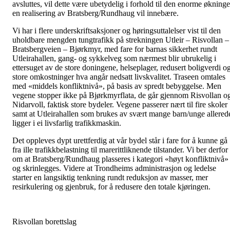
avsluttes, vil dette være ubetydelig i forhold til den enorme økning
en realisering av Bratsberg/Rundhaug vil innebære.
Vi har i flere underskriftsaksjoner og høringsuttalelser vist til den
uholdbare mengden tungtrafikk på strekningen Utleir – Risvollan –
Bratsbergveien – Bjørkmyr, med fare for barnas sikkerhet rundt
Utleirahallen, gang- og sykkelveg som nærmest blir ubrukelig i
ettersuget av de store doningene, helseplager, redusert boligverdi o
store omkostninger hva angår nedsatt livskvalitet. Traseen omtales
med «middels konfliktnivå», på basis av spredt bebyggelse. Men
vegene stopper ikke på Bjørkmyrflata, de går gjennom Risvollan o
Nidarvoll, faktisk store bydeler. Vegene passerer nært til fire skoler
samt at Utleirahallen som brukes av svært mange barn/unge allered
ligger i ei livsfarlig trafikkmaskin.
Det oppleves dypt urettferdig at vår bydel står i fare for å kunne gå
fra ille trafikkbelastning til marerittliknende tilstander. Vi ber derfor
om at Bratsberg/Rundhaug plasseres i kategori «høyt konfliktnivå»
og skrinlegges. Videre at Trondheims administrasjon og ledelse
starter en langsiktig tenkning rundt reduksjon av masser, mer
resirkulering og gjenbruk, for å redusere den totale kjøringen.
Risvollan borettslag