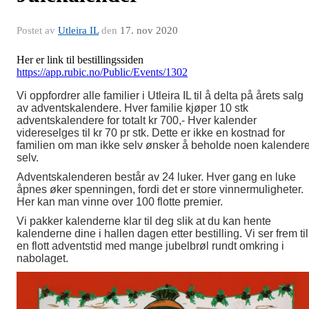
Postet av
Utleira IL
den
17. nov 2020
Her er link til bestillingssiden
https://app.rubic.no/Public/Events/1302
Vi oppfordrer alle familier i Utleira IL til å delta på årets salg
av adventskalendere. Hver familie kjøper 10 stk
adventskalendere for totalt kr 700,- Hver kalender
videreselges til kr 70 pr stk. Dette er ikke en kostnad for
familien om man ikke selv ønsker å beholde noen kalender
selv.
Adventskalenderen består av 24 luker. Hver gang en luke
åpnes øker spenningen, fordi det er store vinnermuligheter.
Her kan man vinne over 100 flotte premier.
Vi pakker kalenderne klar til deg slik at du kan hente
kalenderne dine i hallen dagen etter bestilling. Vi ser frem til
en flott adventstid med mange jubelbrøl rundt omkring i
nabolaget.