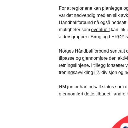
For at regionene kan planlegge og
var det nødvendig med en slik av
Håndballforbund nå også nedsatt e
muligheter som
eventuelt
kan inkl
aldersgrupper i Bring og LERØY-s
Norges Håndballforbund sentralt o
tilpasse og gjennomføre den aktiv
retningslinjene. I tillegg fortsette
treningsavvikling i 2. divisjon og n
NM junior har fortsatt status som u
gjennomført dette tilbudet i andr