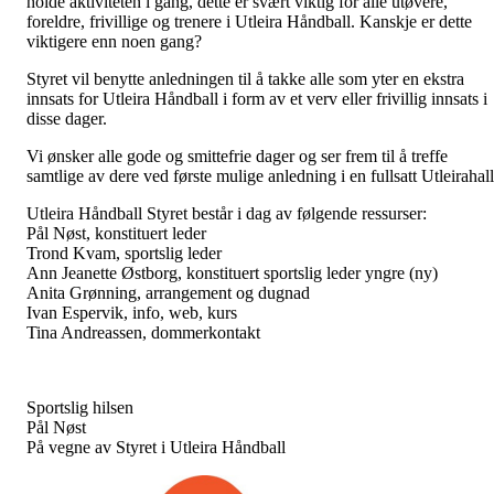
holde aktiviteten i gang, dette er svært viktig for alle utøvere,
foreldre, frivillige og trenere i Utleira Håndball. Kanskje er dette
viktigere enn noen gang?
Styret vil benytte anledningen til å takke alle som yter en ekstra
innsats for Utleira Håndball i form av et verv eller frivillig innsats i
disse dager.
Vi ønsker alle gode og smittefrie dager og ser frem til å treffe
samtlige av dere ved første mulige anledning i en fullsatt Utleirahal
Utleira Håndball Styret består i dag av følgende ressurser:
Pål Nøst, konstituert leder
Trond Kvam, sportslig leder
Ann Jeanette Østborg, konstituert sportslig leder yngre (ny)
Anita Grønning, arrangement og dugnad
Ivan Espervik, info, web, kurs
Tina Andreassen, dommerkontakt
Sportslig hilsen
Pål Nøst
På vegne av Styret i Utleira Håndball