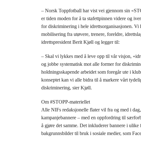
– Norsk Toppfotball har vist vei gjennom sin «S
er tiden moden for å ta stafettpinnen videre og ive
for diskriminering i hele idrettsorganisasjonen. Vi 
mobilisering fra utøvere, trenere, foreldre, idrettsla
idrettspresident Berit Kjøll og legger til:
– Skal vi lykkes med å leve opp til vår visjon, «idr
og jobbe systematisk mot alle former for diskrimin
holdningsskapende arbeidet som foregår ute i klub
konseptet kan vi alle bidra til å markere vårt tydel
diskriminering, sier Kjøll.
Om #STOPP-materiellet
Alle NIFs redaksjonelle flater vil fra og med i d
kampanjebannere – med en oppfordring til særforbun
å gjøre det samme. Det inkluderer bannere i ulike 
bakgrunnsbilder til bruk i sosiale medier, som Fac