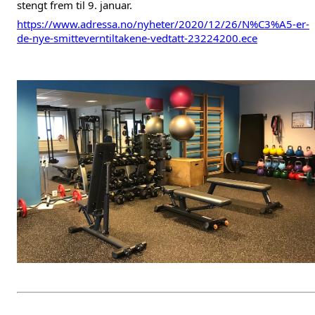
stengt frem til 9. januar.
https://www.adressa.no/nyheter/2020/12/26/N%C3%A5-er-
de-nye-smitteverntiltakene-vedtatt-23224200.ece