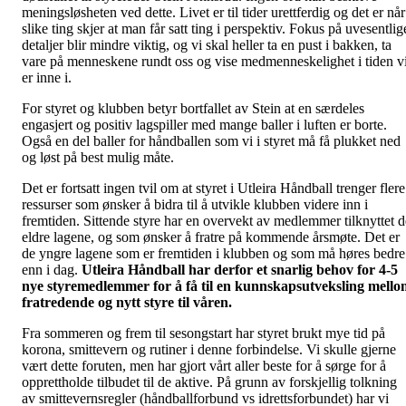
meningsløsheten ved dette. Livet er til tider urettferdig og det er når
slike ting skjer at man får satt ting i perspektiv. Fokus på uvesentlig
detaljer blir mindre viktig, og vi skal heller ta en pust i bakken, ta
vare på menneskene rundt oss og vise medmenneskelighet i tiden v
er inne i.
For styret og klubben betyr bortfallet av Stein at en særdeles
engasjert og positiv lagspiller med mange baller i luften er borte.
Også en del baller for håndballen som vi i styret må få plukket ned
og løst på best mulig måte.
Det er fortsatt ingen tvil om at styret i Utleira Håndball trenger flere
ressurser som ønsker å bidra til å utvikle klubben videre inn i
fremtiden. Sittende styre har en overvekt av medlemmer tilknyttet d
eldre lagene, og som ønsker å fratre på kommende årsmøte. Det er
de yngre lagene som er fremtiden i klubben og som må høres bedre
enn i dag.
Utleira Håndball har derfor et snarlig behov for 4-5
nye styremedlemmer for å få til en kunnskapsutveksling mello
fratredende og nytt styre til våren.
Fra sommeren og frem til sesongstart har styret brukt mye tid på
korona, smittevern og rutiner i denne forbindelse. Vi skulle gjerne
vært dette foruten, men har gjort vårt aller beste for å sørge for å
opprettholde tilbudet til de aktive. På grunn av forskjellig tolkning
av smittevernsregler (håndballforbund vs idrettsforbundet) har vi