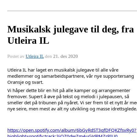
Musikalsk julegave til deg, fra
Utleira IL
Postet av
Utleira IL
den
21. des 2020
Utleira IL har laget en musikalsk julegave til alle våre 
medlemmer og samarbeidspartnere, vår nye supportersang 
Oransje og svart. 
Vi håper dette blir en hit på alle kamper og arrangementer 
fremover. Supert å øve på tekst og melodi i julepausen, så 
smeller det på tribunen på nyåret. Vi ser frem til et nytt år me
nye seire, men mest av alt ny utvikling og masse idrettsglede
https://open.spotify.com/album/6bGyRdST3qfDFQKZfsvRy0?
highlight=spotify:track:3iQZ0dwZm4uGJdPMZrPIU0