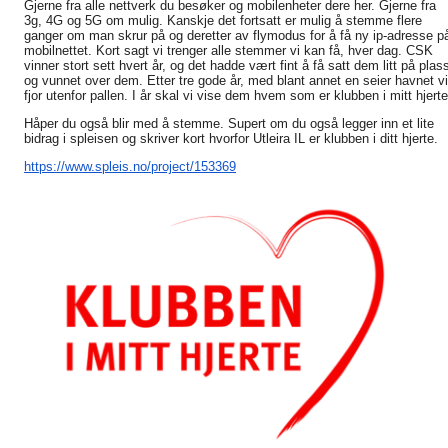
Gjerne fra alle nettverk du besøker og mobilenheter dere her. Gjerne fra
3g, 4G og 5G om mulig. Kanskje det fortsatt er mulig å stemme flere
ganger om man skrur på og deretter av flymodus for å få ny ip-adresse p
mobilnettet. Kort sagt vi trenger alle stemmer vi kan få, hver dag. CSK
vinner stort sett hvert år, og det hadde vært fint å få satt dem litt på plas
og vunnet over dem. Etter tre gode år, med blant annet en seier havnet vi
fjor utenfor pallen. I år skal vi vise dem hvem som er klubben i mitt hjerte
Håper du også blir med å stemme. Supert om du også legger inn et lite
bidrag i spleisen og skriver kort hvorfor Utleira IL er klubben i ditt hjerte.
https://www.spleis.no/project/153369