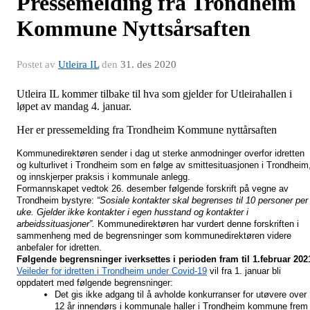
Pressemelding fra Trondheim
Kommune Nyttsårsaften
Postet av
Utleira IL
den
31. des 2020
Utleira IL kommer tilbake til hva som gjelder for Utleirahallen i
løpet av mandag 4. januar.
Her er pressemelding fra Trondheim Kommune nyttårsaften
Kommunedirektøren sender i dag ut sterke anmodninger overfor idretten 
og kulturlivet i Trondheim som en følge av smittesituasjonen i Trondheim,
og innskjerper praksis i kommunale anlegg.
Formannskapet vedtok 26. desember følgende forskrift på vegne av 
Trondheim bystyre: 
“Sosiale kontakter skal begrenses til 10 personer per 
uke. Gjelder ikke kontakter i egen husstand og kontakter i 
arbeidssituasjoner”. 
Kommu
nedirektøren har vurdert denne forskriften i 
sammenheng med de begrensninger som kommunedirektøren videre 
anbefaler for idretten.
Følgende begrensninger iverksettes i perioden fram til 1.februar 202
Veileder for idretten i Trondheim under Covid-19
 vil fra 1. januar bli 
oppdatert med følgende begrensninger:
Det gis ikke adgang til å avholde konkurranser for utøvere over 
12 år innendørs i kommunale haller i Trondheim kommune frem 