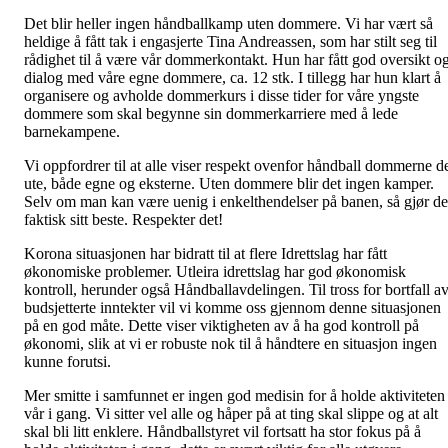
Det blir heller ingen håndballkamp uten dommere. Vi har vært så
heldige å fått tak i engasjerte Tina Andreassen, som har stilt seg til
rådighet til å være vår dommerkontakt. Hun har fått god oversikt o
dialog med våre egne dommere, ca. 12 stk. I tillegg har hun klart å
organisere og avholde dommerkurs i disse tider for våre yngste
dommere som skal begynne sin dommerkarriere med å lede
barnekampene.
Vi oppfordrer til at alle viser respekt ovenfor håndball dommerne d
ute, både egne og eksterne. Uten dommere blir det ingen kamper.
Selv om man kan være uenig i enkelthendelser på banen, så gjør de
faktisk sitt beste. Respekter det!
Korona situasjonen har bidratt til at flere Idrettslag har fått
økonomiske problemer. Utleira idrettslag har god økonomisk
kontroll, herunder også Håndballavdelingen. Til tross for bortfall a
budsjetterte inntekter vil vi komme oss gjennom denne situasjonen
på en god måte. Dette viser viktigheten av å ha god kontroll på
økonomi, slik at vi er robuste nok til å håndtere en situasjon ingen
kunne forutsi.
Mer smitte i samfunnet er ingen god medisin for å holde aktiviteten
vår i gang. Vi sitter vel alle og håper på at ting skal slippe og at alt
skal bli litt enklere. Håndballstyret vil fortsatt ha stor fokus på å