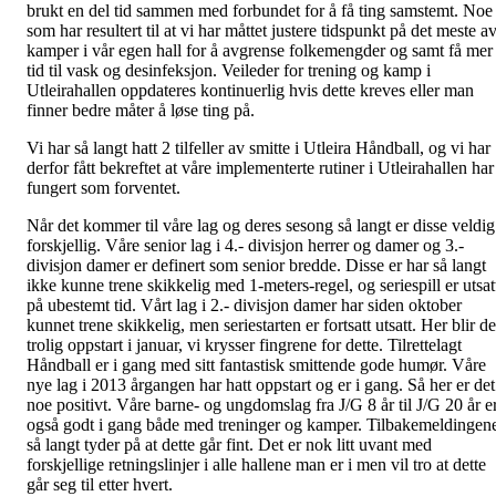
brukt en del tid sammen med forbundet for å få ting samstemt. Noe
som har resultert til at vi har måttet justere tidspunkt på det meste a
kamper i vår egen hall for å avgrense folkemengder og samt få mer
tid til vask og desinfeksjon. Veileder for trening og kamp i
Utleirahallen oppdateres kontinuerlig hvis dette kreves eller man
finner bedre måter å løse ting på.
Vi har så langt hatt 2 tilfeller av smitte i Utleira Håndball, og vi har
derfor fått bekreftet at våre implementerte rutiner i Utleirahallen har
fungert som forventet.
Når det kommer til våre lag og deres sesong så langt er disse veldig
forskjellig. Våre senior lag i 4.- divisjon herrer og damer og 3.-
divisjon damer er definert som senior bredde. Disse er har så langt
ikke kunne trene skikkelig med 1-meters-regel, og seriespill er utsat
på ubestemt tid. Vårt lag i 2.- divisjon damer har siden oktober
kunnet trene skikkelig, men seriestarten er fortsatt utsatt. Her blir de
trolig oppstart i januar, vi krysser fingrene for dette. Tilrettelagt
Håndball er i gang med sitt fantastisk smittende gode humør. Våre
nye lag i 2013 årgangen har hatt oppstart og er i gang. Så her er det
noe positivt. Våre barne- og ungdomslag fra J/G 8 år til J/G 20 år e
også godt i gang både med treninger og kamper. Tilbakemeldingen
så langt tyder på at dette går fint. Det er nok litt uvant med
forskjellige retningslinjer i alle hallene man er i men vil tro at dette
går seg til etter hvert.