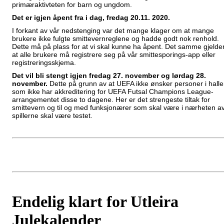
primæraktivteten for barn og ungdom.
Det er igjen åpent fra i dag, fredag 20.11. 2020.
I forkant av vår nedstenging var det mange klager om at mange
brukere ikke fulgte smittevernreglene og hadde godt nok renhold.
Dette må på plass for at vi skal kunne ha åpent. Det samme gjelde
at alle brukere må registrere seg på vår smittesporings-app eller
registreringsskjema.
Det vil bli stengt igjen fredag 27. november og lørdag 28.
november.
Dette på grunn av at UEFA ikke ønsker personer i hall
som ikke har akkreditering for UEFA Futsal Champions League-
arrangementet disse to dagene. Her er det strengeste tiltak for
smittevern og til og med funksjonærer som skal være i nærheten a
spillerne skal være testet.
Endelig klart for Utleira
Julekalender