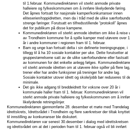
til 1.februar. Kommunedirektøren vil sterkt anmode private 
halleiere og fylkeskommunen om å innføre likelydende føring. 
Det åpnes fortsatt for nasjonale kamper/konkurranser innen 
eliteserien/toppidretten, men da i tråd med de ulike særforbunds
strenge føringer. Forutsatt en tilfredsstillende “protokoll” åpnes 
det for publikum på disse kampene.
Kommunedirektøren vil sterkt anmode idretten om ikke å reise u
av Trondheim kommune for å spille kamper med utøvere over 12
år i andre kommuner i regionen fram til 1. februar. 
Barn og unge kan fortsatt delta i sin definerte treningsgruppe, i 
tillegg til å ha 10 sosiale kontakter per uke. Dette forutsetter at 
gruppestørrelsene satt av de ulike særforbundene eller fastsatt 
av kommunen for det enkelte anlegg følges. Kommunedirektøre
vil sterkt anmode idretten om at utøvere ikke spiller på flere lag,
trener eller har andre funksjoner på treninger for andre lag. 
Sosiale kontakter utover idrett og skole/jobb bør reduseres til de
minimale.
Det gis ikke adgang til breddeidrett for voksne over 20 år i 
kommunale haller fram til 1. februar. Kommunedirektøren vil 
sterkt anmode private halleiere og fylkeskommunen om å innfør
likelydende retningslinjer.
Kommunedirektøren gjennomførte 28. desember et møte med Trøndelag 
idrettskrets, Idrettsrådet i Trondheim og flere særkretser der tiltak knyttet 
til innstilling av konkurranser ble diskutert.
Kommunedirektøren var senest 30.desember i dialog med idrettskretsen 
og idrettsrådet om at det i perioden fram til 1. februar også vil bli innført 