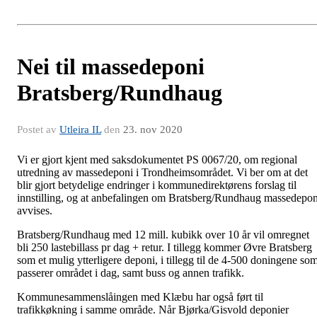
Nei til massedeponi
Bratsberg/Rundhaug
Postet av
Utleira IL
den
23. nov 2020
Vi er gjort kjent med saksdokumentet PS 0067/20, om regional
utredning av massedeponi i Trondheimsområdet. Vi ber om at det
blir gjort betydelige endringer i kommunedirektørens forslag til
innstilling, og at anbefalingen om Bratsberg/Rundhaug massedepon
avvises.
Bratsberg/Rundhaug med 12 mill. kubikk over 10 år vil omregnet
bli 250 lastebillass pr dag + retur. I tillegg kommer Øvre Bratsberg
som et mulig ytterligere deponi, i tillegg til de 4-500 doningene so
passerer området i dag, samt buss og annen trafikk.
Kommunesammenslåingen med Klæbu har også ført til
trafikkøkning i samme område. Når Bjørka/Gisvold deponier