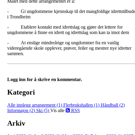
Målet med dette arrangementet er å:
- Gi ungdommene kjennskap til det mangfoldige idrettstilbude
i Trondheim
- Etablere kontakt med idrettslag og gjøre det lettere for
ungdommene å finne en idrett og idrettslag som kan ta imot dem
- At enslige mindreårige og ungdommer fra en vanlig
videregående skole opplever, prøver, feiler og mestrer nye idretter
sammen.
Logg inn for å skrive en kommentar.
Kategori
Alle innlegg
arrangement (1)
Flerbrukshallen (1)
Håndball (2)
Informajon (2)
Ski (5)
Vis alle
RSS
Arkiv