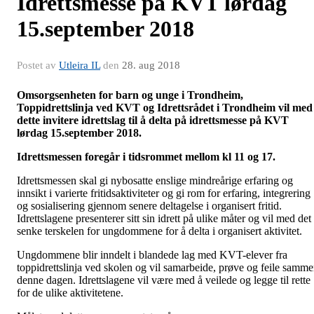
Idrettsmesse på KVT lørdag
15.september 2018
Postet av
Utleira IL
den
28. aug 2018
Omsorgsenheten for barn og unge i Trondheim,
Toppidrettslinja ved KVT og Idrettsrådet i Trondheim vil med
dette invitere idrettslag til å delta på idrettsmesse på KVT
lørdag 15.september 2018.
Idrettsmessen foregår i tidsrommet mellom kl 11 og 17.
Idrettsmessen skal gi nybosatte enslige mindreårige erfaring og
innsikt i varierte fritidsaktiviteter og gi rom for erfaring, integrering
og sosialisering gjennom senere deltagelse i organisert fritid.
Idrettslagene presenterer sitt sin idrett på ulike måter og vil med det
senke terskelen for ungdommene for å delta i organisert aktivitet.
Ungdommene blir inndelt i blandede lag med KVT-elever fra
toppidrettslinja ved skolen og vil samarbeide, prøve og feile samm
denne dagen. Idrettslagene vil være med å veilede og legge til rette
for de ulike aktivitetene.