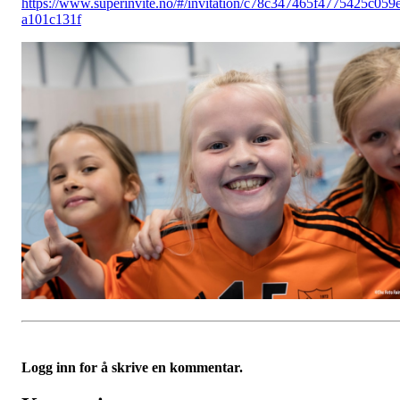
https://www.superinvite.no/#/invitation/c78c347465f4775425c059
a101c131f
Logg inn for å skrive en kommentar.