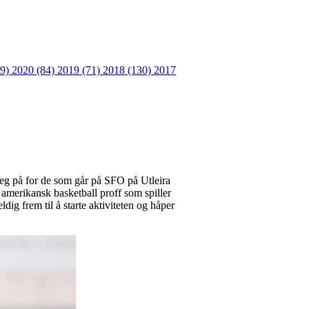
09)
2020 (84)
2019 (71)
2018 (130)
2017
 seg på for de som går på SFO på Utleira
 amerikansk basketball proff som spiller
dig frem til å starte aktiviteten og håper