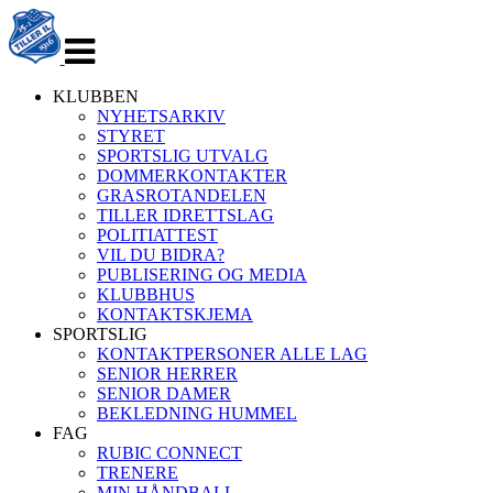
Veksle
navigasjon
KLUBBEN
NYHETSARKIV
STYRET
SPORTSLIG UTVALG
DOMMERKONTAKTER
GRASROTANDELEN
TILLER IDRETTSLAG
POLITIATTEST
VIL DU BIDRA?
PUBLISERING OG MEDIA
KLUBBHUS
KONTAKTSKJEMA
SPORTSLIG
KONTAKTPERSONER ALLE LAG
SENIOR HERRER
SENIOR DAMER
BEKLEDNING HUMMEL
FAG
RUBIC CONNECT
TRENERE
MIN HÅNDBALL