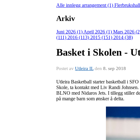
Alle innlegg
arrangement (1)
Flerbrukshal
Arkiv
Juni 2026 (1)
April 2026 (1)
Mars 2026 (
(111)
2016 (113)
2015 (151)
2014 (38)
Basket i Skolen - U
Postet av
Utleira IL
den
8. sep 2018
Utleira Basketball starter basketball i SF
Skole, ta kontakt med Liv Randi Johnsen. T
BLNO med Nidaros Jets. I tillegg stiller det
på mange barn som ønsker å delta.