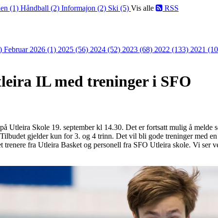
len (1)
Håndball (2)
Informajon (2)
Ski (5)
Vis alle
RSS
2)
Februar 2026 (1)
2025 (56)
2024 (52)
2023 (68)
2022 (133)
2021 (1
tleira IL med treninger i SFO
O på Utleira Skole 19. september kl 14.30. Det er fortsatt mulig å melde
ilbudet gjelder kun for 3. og 4 trinn. Det vil bli gode treninger med en
 trenere fra Utleira Basket og personell fra SFO Utleira skole. Vi ser vel