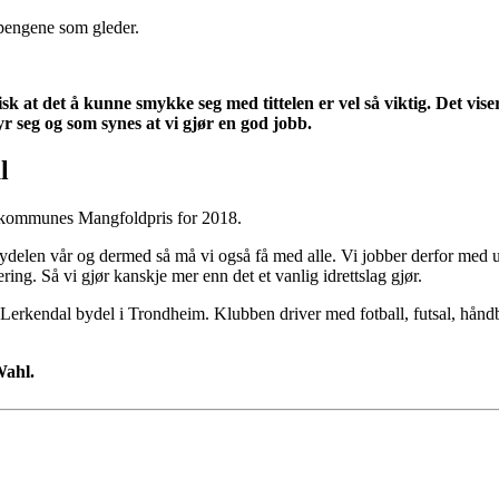
r pengene som gleder.
sk at det å kunne smykke seg med tittelen er vel så viktig. Det vise
 seg og som synes at vi gjør en god jobb.
l
m kommunes Mangfoldpris for 2018.
 bydelen vår og dermed så må vi også få med alle. Vi jobber derfor med 
ing. Så vi gjør kanskje mer enn det et vanlig idrettslag gjør.
 Lerkendal bydel i Trondheim. Klubben driver med fotball, futsal, håndball
 Wahl.