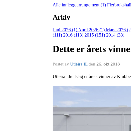
Alle innlegg
arrangement (1)
Flerbrukshal
Arkiv
Juni 2026 (1)
April 2026 (1)
Mars 2026 (
(111)
2016 (113)
2015 (151)
2014 (38)
Dette er årets vinne
Postet av
Utleira IL
den
26. okt 2018
Utleira idrettslag er årets vinner av Klubben