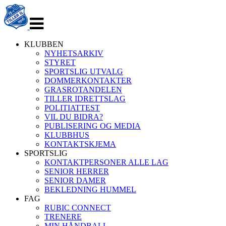
Veksle
navigasjon
KLUBBEN
NYHETSARKIV
STYRET
SPORTSLIG UTVALG
DOMMERKONTAKTER
GRASROTANDELEN
TILLER IDRETTSLAG
POLITIATTEST
VIL DU BIDRA?
PUBLISERING OG MEDIA
KLUBBHUS
KONTAKTSKJEMA
SPORTSLIG
KONTAKTPERSONER ALLE LAG
SENIOR HERRER
SENIOR DAMER
BEKLEDNING HUMMEL
FAG
RUBIC CONNECT
TRENERE
MIN HÅNDBALL