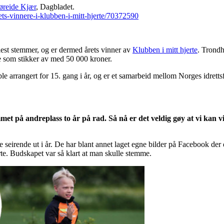
øreide Kjær
, Dagbladet.
ets-vinnere-i-klubben-i-mitt-hjerte/70372590
flest stemmer, og er dermed årets vinner av
Klubben i mitt hjerte
. Trond
de som stikker av med 50 000 kroner.
ble arrangert for 15. gang i år, og er et samarbeid mellom Norges idret
et på andreplass to år på rad. Så nå er det veldig gøy at vi kan vi
eirende ut i år. De har blant annet laget egne bilder på Facebook der 
te. Budskapet var så klart at man skulle stemme.