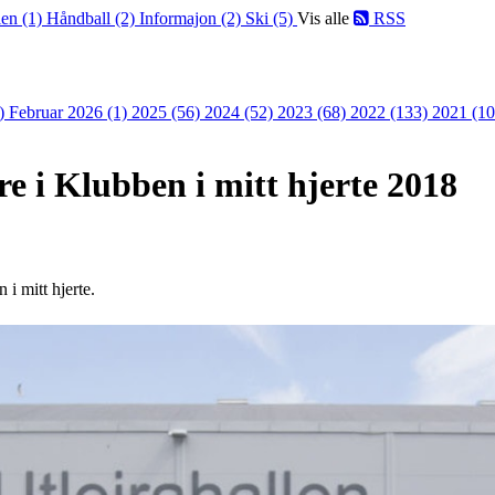
len (1)
Håndball (2)
Informajon (2)
Ski (5)
Vis alle
RSS
2)
Februar 2026 (1)
2025 (56)
2024 (52)
2023 (68)
2022 (133)
2021 (1
re i Klubben i mitt hjerte 2018
 i mitt hjerte.