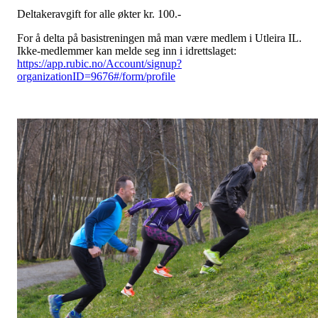
Deltakeravgift for alle økter kr. 100.-
For å delta på basistreningen må man være medlem i Utleira IL.
Ikke-medlemmer kan melde seg inn i idrettslaget:
https://app.rubic.no/Account/signup?
organizationID=9676#/form/profile