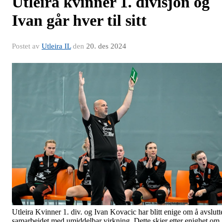
Utleira kvinner 1. divisjon og
Ivan går hver til sitt
Postet av
Utleira IL
den
20. des 2024
Utleira Kvinner 1. div. og Ivan Kovacic har blitt enige om å avslutt
samarbeidet med umiddelbar virkning. Dette skjer etter enighet om