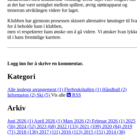
at det har vært uenighet mellom spillere, øvrig støtteapparat og
trenerom utviklingen videre for laget.
Klubben har gjennom prosessen skissert alternative løsninger til Iv
for å beholde ham i klubben,
men vi respekterer hans ønske om å gå videre. Vi ønsker Ivan lykk
til i hans fremtidige karriere.
Logg inn for å skrive en kommentar.
Kategori
Alle innlegg
arrangement (1)
Flerbrukshallen (1)
Håndball (2)
Informajon (2)
Ski (5)
Vis alle
RSS
Arkiv
Juni 2026 (1)
April 2026 (1)
Mars 2026 (2)
Februar 2026 (1)
2025
(56)
2024 (52)
2023 (68)
2022 (133)
2021 (109)
2020 (84)
2019
(71)
2018 (130)
2017 (111)
2016 (113)
2015 (151)
2014 (38)