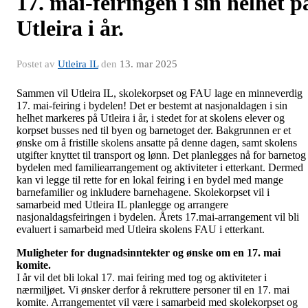
17. mai-feiringen i sin helhet p
Utleira i år.
Postet av
Utleira IL
den
13. mar 2025
Sammen vil Utleira IL, skolekorpset og FAU lage en minneverdig
17. mai-feiring i bydelen! Det er bestemt at nasjonaldagen i sin
helhet markeres på Utleira i år, i stedet for at skolens elever og
korpset busses ned til byen og barnetoget der. Bakgrunnen er et
ønske om å fristille skolens ansatte på denne dagen, samt skolens
utgifter knyttet til transport og lønn. Det planlegges nå for barnetog 
bydelen med familiearrangement og aktiviteter i etterkant. Dermed
kan vi legge til rette for en lokal feiring i en bydel med mange
barnefamilier og inkludere barnehagene. Skolekorpset vil i
samarbeid med Utleira IL planlegge og arrangere
nasjonaldagsfeiringen i bydelen. Årets 17.mai-arrangement vil bli
evaluert i samarbeid med Utleira skolens FAU i etterkant.
Muligheter for dugnadsinntekter og ønske om en 17. mai
komite.
I år vil det bli lokal 17. mai feiring med tog og aktiviteter i
nærmiljøet. Vi ønsker derfor å rekruttere personer til en 17. mai
komite. Arrangementet vil være i samarbeid med skolekorpset og