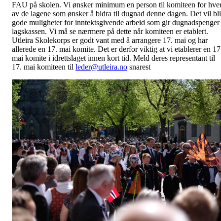
FAU på skolen. Vi ønsker minimum en person til komiteen for hver
av de lagene som ønsker å bidra til dugnad denne dagen. Det vil bli
gode muligheter for inntektsgivende arbeid som gir dugnadspenger 
lagskassen. Vi må se nærmere på dette når komiteen er etablert.
Utleira Skolekorps er godt vant med å arrangere 17. mai og har
allerede en 17. mai komite. Det er derfor viktig at vi etablerer en 17
mai komite i idrettslaget innen kort tid. Meld deres representant til
17. mai komiteen til
leder@utleira.no
snarest