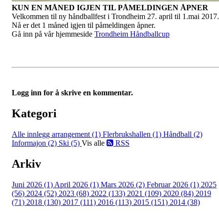
KUN EN MÅNED IGJEN TIL PÅMELDINGEN ÅPNER
Velkommen til ny håndballfest i Trondheim 27. april til 1.mai 2017.
Nå er det 1 måned igjen til påmeldingen åpner.
Gå inn på vår hjemmeside
Trondheim Håndballcup
Logg inn for å skrive en kommentar.
Kategori
Alle innlegg
arrangement (1)
Flerbrukshallen (1)
Håndball (2)
Informajon (2)
Ski (5)
Vis alle
RSS
Arkiv
Juni 2026 (1)
April 2026 (1)
Mars 2026 (2)
Februar 2026 (1)
2025
(56)
2024 (52)
2023 (68)
2022 (133)
2021 (109)
2020 (84)
2019
(71)
2018 (130)
2017 (111)
2016 (113)
2015 (151)
2014 (38)