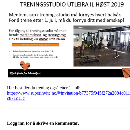
Her bestiller du trening også etter 1. juli:
https://www.superinvite.no/#/invitation/b77375f945f272a2084c01
c871c13c
Logg inn for å skrive en kommentar.