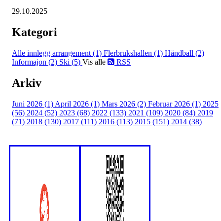
29.10.2025
Kategori
Alle innlegg
arrangement (1)
Flerbrukshallen (1)
Håndball (2)
Informajon (2)
Ski (5)
Vis alle
RSS
Arkiv
Juni 2026 (1)
April 2026 (1)
Mars 2026 (2)
Februar 2026 (1)
2025
(56)
2024 (52)
2023 (68)
2022 (133)
2021 (109)
2020 (84)
2019
(71)
2018 (130)
2017 (111)
2016 (113)
2015 (151)
2014 (38)