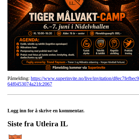
Påmelding:
https://www.superinvite.no/live/invitation/d8ec7fefbec
64f0453074a21fc2067
Logg inn for å skrive en kommentar.
Siste fra Utleira IL