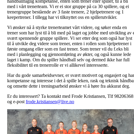
håndballfaglig kompetanse, enten som trener eller spiller, til å bli
med i vårt trenerteam. Vi er ei stor gruppe på ca 30 spillere, og ei
trenergruppe bestående av 3 faste trenere, 2 hjelpetrenere og 1
keepertrener. I tillegg har vi tilknyttet oss en spillerutvikler.
Vi ønsker nå å styrke trenerteamet vårt videre, og søker enda en
trener som har lyst til å bli med på laget og jobbe med utvikling av 
svært spennende gruppe spillere. Vi ser etter deg som også har lyst
til å utvikle deg videre som trener, enten i rollen som hjelpetrener i
første omgang eller som en fast trener. Som trener vil du f.eks bli
med i planlegging og gjennomføring av økter, og også kunne lede
laget i kamp. Om du spiller håndball selv og dermed ikke har full
fleksibilitet til en trenerrolle er vi allikevel interesserte.
Har du gode samarbeidsevner, er svært motivert og engasjert og ha
kompetanse og interesse i det å spille leken, rask og teknisk håndba
og omsette dette i treningsarbeid ønsker vi å høre fra akkurat deg.
Er du interessert? Ta kontakt med Frode Kristiansen, Tlf 98206368
og e-post
frode.kristiansen@live.no