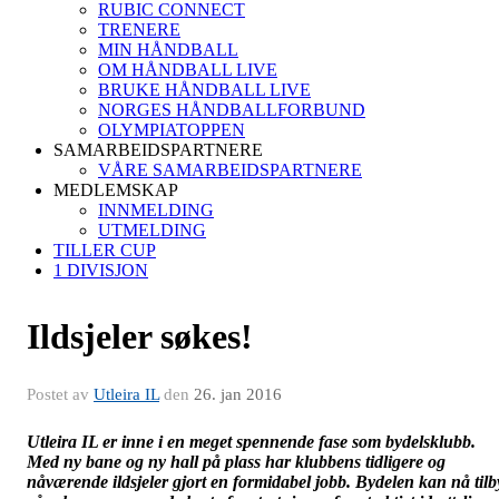
RUBIC CONNECT
TRENERE
MIN HÅNDBALL
OM HÅNDBALL LIVE
BRUKE HÅNDBALL LIVE
NORGES HÅNDBALLFORBUND
OLYMPIATOPPEN
SAMARBEIDSPARTNERE
VÅRE SAMARBEIDSPARTNERE
MEDLEMSKAP
INNMELDING
UTMELDING
TILLER CUP
1 DIVISJON
Ildsjeler søkes!
Postet av
Utleira IL
den
26. jan 2016
Utle
ira IL er inne i en meget spennende fase som bydelsklubb.
Med ny bane og ny hall på plass har klubbens tidligere og
nåværende ildsjeler gjort en formidabel jobb. Bydelen kan nå tilb