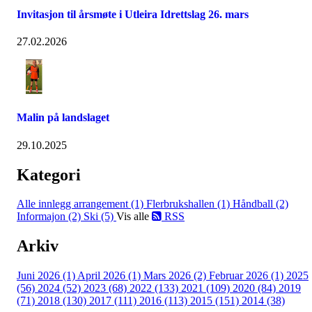
Invitasjon til årsmøte i Utleira Idrettslag 26. mars
27.02.2026
Malin på landslaget
29.10.2025
Kategori
Alle innlegg
arrangement (1)
Flerbrukshallen (1)
Håndball (2)
Informajon (2)
Ski (5)
Vis alle
RSS
Arkiv
Juni 2026 (1)
April 2026 (1)
Mars 2026 (2)
Februar 2026 (1)
2025
(56)
2024 (52)
2023 (68)
2022 (133)
2021 (109)
2020 (84)
2019
(71)
2018 (130)
2017 (111)
2016 (113)
2015 (151)
2014 (38)