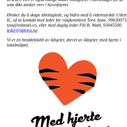
som ikke ønsker verv i hovedstyret.
Ønsker du å skape idrettsglede, og bidra med å videreutvikle Utlei
IL, så ta kontakt med leder for valgkomiteen Tora Aune, 99630073
tora@robenel.co,
eller med daglig leder Pål B. Wahl, 93045500,
leder@utleira.no
Vi er en breddeklubb av ildsjeler, drevet av ildsjeler, med hjerte i
lokalmiljøet.