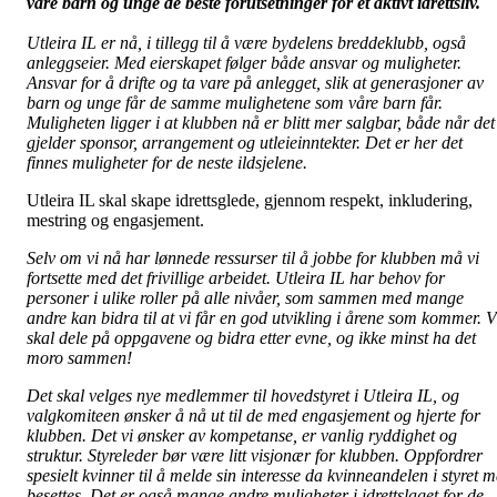
våre barn og unge de beste forutsetninger for et aktivt idrettsliv.
Utleira IL er nå, i tillegg til å være bydelens breddeklubb, også
anleggseier. Med eierskapet følger både ansvar og muligheter.
Ansvar for å drifte og ta vare på anlegget, slik at generasjoner av
barn og unge får de samme mulighetene som våre barn får.
Muligheten ligger i at klubben nå er blitt mer salgbar, både når det
gjelder sponsor, arrangement og utleieinntekter. Det er her det
finnes muligheter for de neste ildsjelene.
Utleira IL skal skape idrettsglede, gjennom respekt, inkludering,
mestring og engasjement.
Selv om vi nå har lønnede ressurser til å jobbe for klubben må vi
fortsette med det frivillige arbeidet. Utleira IL har behov for
personer i ulike roller på alle nivåer, som sammen med mange
andre kan bidra til at vi får en god utvikling i årene som kommer. V
skal dele på oppgavene og bidra etter evne, og ikke minst ha det
moro sammen!
Det skal velges nye medlemmer til hovedstyret i Utleira IL, og
valgkomiteen ønsker å nå ut til de med engasjement og hjerte for
klubben. Det vi ønsker av kompetanse, er vanlig ryddighet og
struktur. Styreleder bør være litt visjonær for klubben. Oppfordrer
spesielt kvinner til å melde sin interesse da kvinneandelen i styret 
besettes. Det er også mange andre muligheter i idrettslaget for de