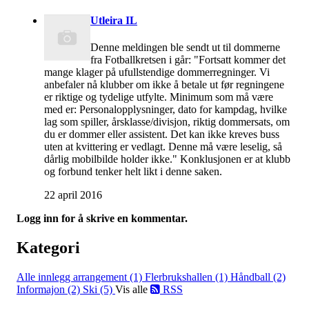
Utleira IL
Denne meldingen ble sendt ut til dommerne
fra Fotballkretsen i går: "Fortsatt kommer det
mange klager på ufullstendige dommerregninger. Vi
anbefaler nå klubber om ikke å betale ut før regningene
er riktige og tydelige utfylte. Minimum som må være
med er: Personalopplysninger, dato for kampdag, hvilke
lag som spiller, årsklasse/divisjon, riktig dommersats, om
du er dommer eller assistent. Det kan ikke kreves buss
uten at kvittering er vedlagt. Denne må være leselig, så
dårlig mobilbilde holder ikke." Konklusjonen er at klubb
og forbund tenker helt likt i denne saken.
22 april 2016
Logg inn for å skrive en kommentar.
Kategori
Alle innlegg
arrangement (1)
Flerbrukshallen (1)
Håndball (2)
Informajon (2)
Ski (5)
Vis alle
RSS