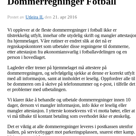
Dommerregninger Fotball
Postet av
Utleira IL
den
21. apr 2016
Vi opplever at de fleste dommerregninger i fotball ikke er
tilstrekkelig utfylt, innehar ofte utydelig skrift og mangler attestasjo
fra hjemmelaget. Våre rutiner er endret slik at det nå er
regnskapskontoret som utbetaler disse regningene til dommerne,
etter attestasjon fra økonomiansvarlig i fotballavdelingen og en
person i hovedlaget.
Lagleder eller trener på hjemmelaget må attestere på
dommerregningen, og selvfølgelig sjekke at denne er korrekt utfylt
med all informasjon, samt at innholdet er leselig. Oppfordrer alle til
be dommeren om å skrive på telefonnummer og e-post, i tilfelle det
er problemer med utbetalingen.
Vi klarer ikke å behandle og utbetale dommerregninger innen 10
dager, dersom vi mangler informasjon, info ikke er leselig eller
mangler attestasjon. I ytterste konsekvens vil vi motta bøter, eller at
vi må tilbake til kontant betaling som overhodet ikke er ønskelig.
Det er viktig at alle dommerregninger leveres i postkassen utenfor
hallen, på servicebygget mot parkeringsplassen, snarest etter kamp.