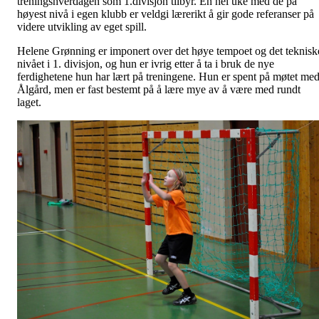
treningshverdagen som 1.divisjon tilbyr. En hel uke med de på
høyest nivå i egen klubb er veldgi lærerikt å gir gode referanser på
videre utvikling av eget spill.
Helene Grønning er imponert over det høye tempoet og det teknisk
nivået i 1. divisjon, og hun er ivrig etter å ta i bruk de nye
ferdighetene hun har lært på treningene. Hun er spent på møtet me
Ålgård, men er fast bestemt på å lære mye av å være med rundt
laget.