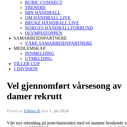
RUBIC CONNECT
TRENERE
MIN HÅNDBALL
OM HÅNDBALL LIVE
BRUKE HÅNDBALL LIVE
NORGES HÅNDBALLFORBUND
OLYMPIATOPPEN
SAMARBEIDSPARTNERE
VÅRE SAMARBEIDSPARTNERE
MEDLEMSKAP
INNMELDING
UTMELDING
TILLER CUP
1 DIVISJON
Vel gjennomført vårsesong av
damer rekrutt
Postet av
Utleira IL
den
1. jul 2024
Vårt nye rekruttlag på jente/damesiden med en stamme bestående a