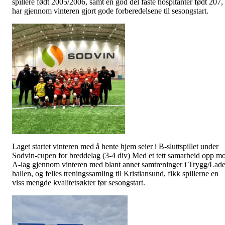
spillere født 2005/2006, samt en god del faste hospitanter født 207,
har gjennom vinteren gjort gode forberedelsene til sesongstart.
Laget startet vinteren med å hente hjem seier i B-sluttspillet under
Sodvin-cupen for breddelag (3-4 div) Med et tett samarbeid opp mo
A-lag gjennom vinteren med blant annet samtreninger i Trygg/Lad
hallen, og felles treningssamling til Kristiansund, fikk spillerne en
viss mengde kvalitetsøkter før sesongstart.