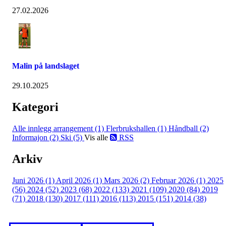
27.02.2026
Malin på landslaget
29.10.2025
Kategori
Alle innlegg
arrangement (1)
Flerbrukshallen (1)
Håndball (2)
Informajon (2)
Ski (5)
Vis alle
RSS
Arkiv
Juni 2026 (1)
April 2026 (1)
Mars 2026 (2)
Februar 2026 (1)
2025
(56)
2024 (52)
2023 (68)
2022 (133)
2021 (109)
2020 (84)
2019
(71)
2018 (130)
2017 (111)
2016 (113)
2015 (151)
2014 (38)