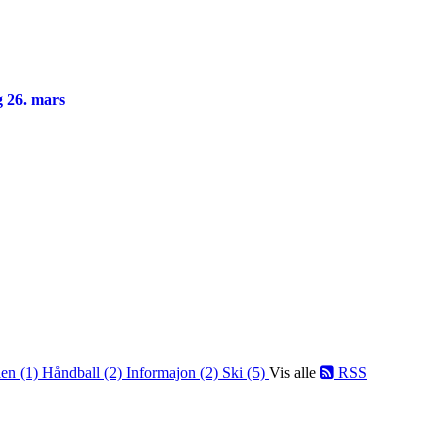
ag 26. mars
len (1)
Håndball (2)
Informajon (2)
Ski (5)
Vis alle
RSS