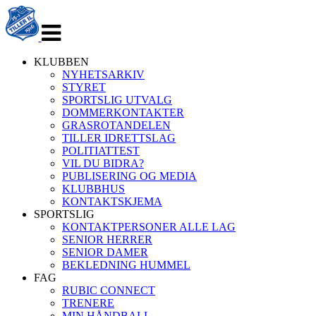
Veksle
navigasjon
KLUBBEN
NYHETSARKIV
STYRET
SPORTSLIG UTVALG
DOMMERKONTAKTER
GRASROTANDELEN
TILLER IDRETTSLAG
POLITIATTEST
VIL DU BIDRA?
PUBLISERING OG MEDIA
KLUBBHUS
KONTAKTSKJEMA
SPORTSLIG
KONTAKTPERSONER ALLE LAG
SENIOR HERRER
SENIOR DAMER
BEKLEDNING HUMMEL
FAG
RUBIC CONNECT
TRENERE
MIN HÅNDBALL