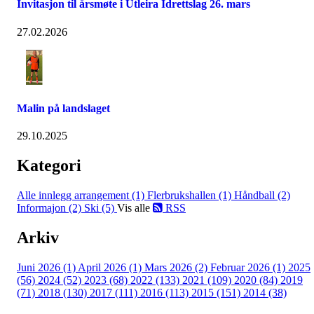
Invitasjon til årsmøte i Utleira Idrettslag 26. mars
27.02.2026
Malin på landslaget
29.10.2025
Kategori
Alle innlegg
arrangement (1)
Flerbrukshallen (1)
Håndball (2)
Informajon (2)
Ski (5)
Vis alle
RSS
Arkiv
Juni 2026 (1)
April 2026 (1)
Mars 2026 (2)
Februar 2026 (1)
2025
(56)
2024 (52)
2023 (68)
2022 (133)
2021 (109)
2020 (84)
2019
(71)
2018 (130)
2017 (111)
2016 (113)
2015 (151)
2014 (38)