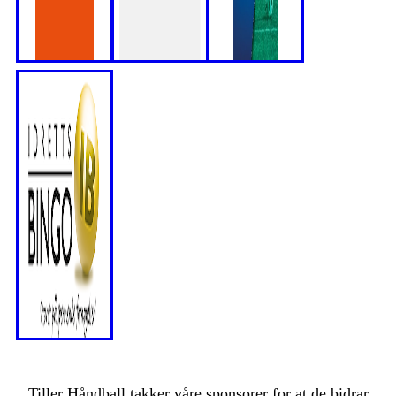
Tiller Håndball takker våre sponsorer for at de bidrar