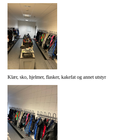
Klær, sko, hjelmer, flasker, kakefat og annet utstyr