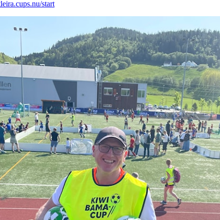
leira.cups.nu/start