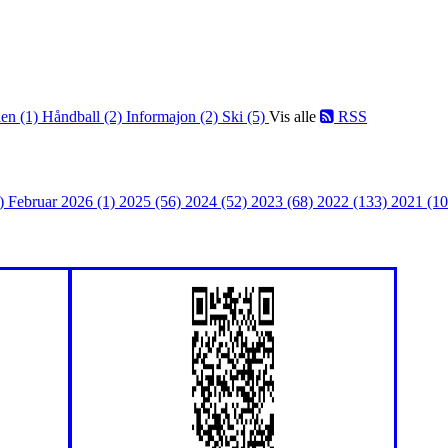
len (1)
Håndball (2)
Informajon (2)
Ski (5)
Vis alle
RSS
2)
Februar 2026 (1)
2025 (56)
2024 (52)
2023 (68)
2022 (133)
2021 (1