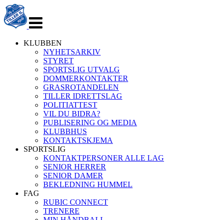
Veksle
navigasjon
KLUBBEN
NYHETSARKIV
STYRET
SPORTSLIG UTVALG
DOMMERKONTAKTER
GRASROTANDELEN
TILLER IDRETTSLAG
POLITIATTEST
VIL DU BIDRA?
PUBLISERING OG MEDIA
KLUBBHUS
KONTAKTSKJEMA
SPORTSLIG
KONTAKTPERSONER ALLE LAG
SENIOR HERRER
SENIOR DAMER
BEKLEDNING HUMMEL
FAG
RUBIC CONNECT
TRENERE
MIN HÅNDBALL