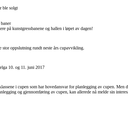
 ble solgt
 baner
ere på kunstgressbanene og hallen i løpet av dagen!
ke stor oppslutning rundt neste års cupavvikling.
helga 10. og 11. juni 2017
te klassene i cupen som har hovedansvar for planlegging av cupen. Men det
nlegging og gjennomføring av cupen, kan allerede nå melde sin interess