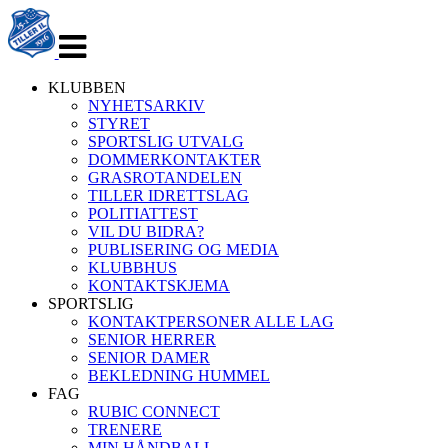
Veksle
navigasjon
KLUBBEN
NYHETSARKIV
STYRET
SPORTSLIG UTVALG
DOMMERKONTAKTER
GRASROTANDELEN
TILLER IDRETTSLAG
POLITIATTEST
VIL DU BIDRA?
PUBLISERING OG MEDIA
KLUBBHUS
KONTAKTSKJEMA
SPORTSLIG
KONTAKTPERSONER ALLE LAG
SENIOR HERRER
SENIOR DAMER
BEKLEDNING HUMMEL
FAG
RUBIC CONNECT
TRENERE
MIN HÅNDBALL