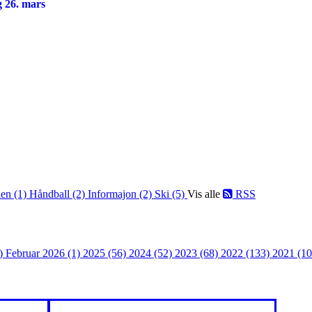
ag 26. mars
len (1)
Håndball (2)
Informajon (2)
Ski (5)
Vis alle
RSS
2)
Februar 2026 (1)
2025 (56)
2024 (52)
2023 (68)
2022 (133)
2021 (1