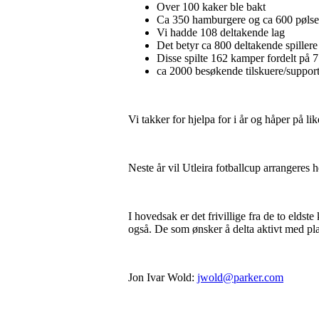
Over 100 kaker ble bakt
Ca 350 hamburgere og ca 600 pølser
Vi hadde 108 deltakende lag
Det betyr ca 800 deltakende spillere
Disse spilte 162 kamper fordelt på 7
ca 2000 besøkende tilskuere/support
Vi takker for hjelpa for i år og håper på li
Neste år vil Utleira fotballcup arrangeres 
I hovedsak er det frivillige fra de to elds
også. De som ønsker å delta aktivt med pla
Jon Ivar Wold:
jwold@parker.com